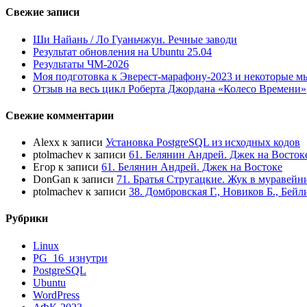
Свежие записи
Ши Найань / Ло Гуаньчжун. Речные заводи
Результат обновления на Ubuntu 25.04
Результаты ЧМ-2026
Моя подготовка к Эверест-марафону-2023 и некоторые м
Отзыв на весь цикл Роберта Джордана «Колесо Времени»
Свежие комментарии
Alexx
к записи
Установка PostgreSQL из исходных кодов
ptolmachev
к записи
61. Белянин Андрей. Джек на Восток
Егор
к записи
61. Белянин Андрей. Джек на Востоке
DonGan
к записи
71. Братья Стругацкие. Жук в муравейн
ptolmachev
к записи
38. Домбровская Г., Новиков Б., Бей
Рубрики
Linux
PG_16_изнутри
PostgreSQL
Ubuntu
WordPress