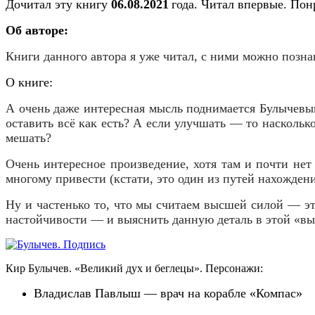
Дочитал эту книгу
06
.
08
.202
1
года. Читал впервые. По
Об авторе:
Книги данного автора я уже читал, с ними можно познак
О книге:
А очень даже интересная мысль поднимается Булычевы
оставить всё как есть? А если улучшать — то насколько
мешать?
Очень интересное произведение, хотя там и почти не
многому привести (кстати, это один из путей нахождени
Ну и частенько то, что мы считаем высшей силой — эт
настойчивости — и выяснить данную деталь в этой «выс
Кир Булычев. «Великий дух и беглецы». Персонажи:
Владислав
Павлыш — врач на корабле «Компас»