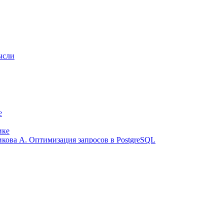
ысли
е
ике
ликова А. Оптимизация запросов в PostgreSQL