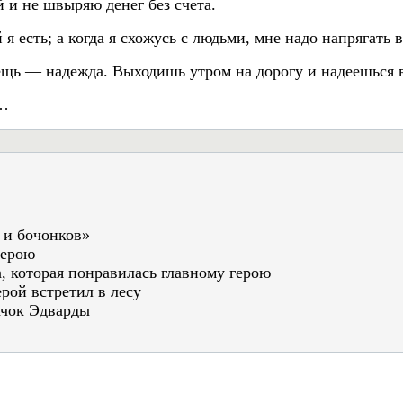
й и не швыряю денег без счета.
й я есть; а когда я схожусь с людьми, мне надо напрягать
ещь — надежда. Выходишь утром на дорогу и надеешься в
в…
 и бочонков»
герою
а
, которая понравилась главному герою
рой встретил в лесу
ачок Эдварды