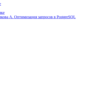
е
ике
ликова А. Оптимизация запросов в PostgreSQL