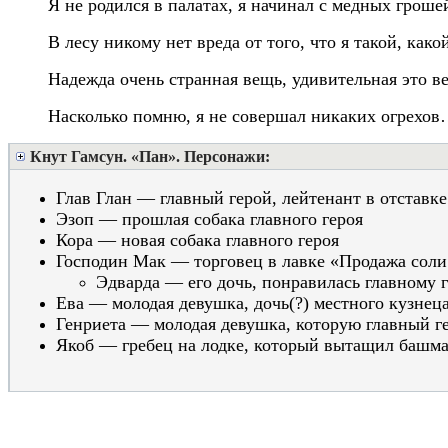
Я не родился в палатах, я начинал с медных гроше
В лесу никому нет вреда от того, что я такой, како
Надежда очень странная вещь, удивительная это в
Насколько помню, я не совершал никаких огрехо
Кнут Гамсун. «Пан». Персонажи:
Глав
Глан — главный герой,
л
ейтенант
в отставке
Эзоп — прошлая собака главного героя
Кора — новая собака главного героя
Господин Мак — торговец
в лавке «Продажа соли
Эдварда — его дочь,
понравилась главному 
Ева — молодая девушка,
дочь(?) местного кузнец
Генриета — молодая девушка, которую главный ге
Якоб — гребец на лодке, который вытащил башм