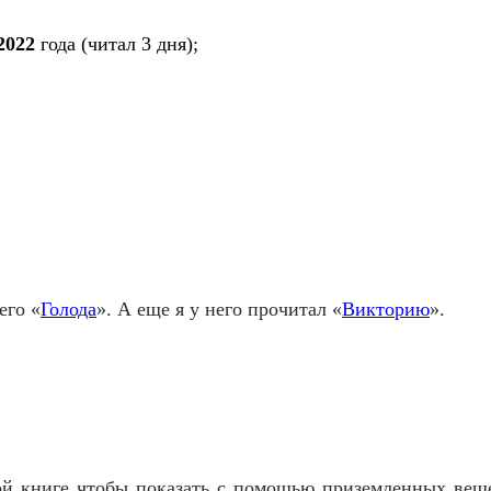
2022
года (читал 3 дн
я
);
его «
Голода
». А еще я у него прочитал «
Викторию
».
ой книге чтобы показать с помощью приземленных веще