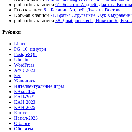
ptolmachev
к записи
61. Белянин Андрей. Джек на Восток
Егор
к записи
61. Белянин Андрей. Джек на Востоке
DonGan
к записи
71. Братья Стругацкие. Жук в муравейн
ptolmachev
к записи
38. Домбровская Г., Новиков Б., Бей
Рубрики
Linux
PG_16_изнутри
PostgreSQL
Ubuntu
WordPress
АФК-2023
Бег
Живопись
Интеллектуальные игры
КАм-2024
КАН-2021
КАН-2023
КАН-2025
Книги
Непал-2023
О блоге
Обо всем