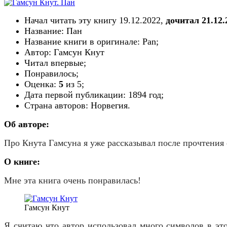
Начал читать эту книгу 19.12.2022,
дочитал 21.12.
Название: Пан
Название книги в оригинале: Pan;
Автор: Гамсун Кнут
Читал впервые;
Понравилось;
Оценка:
5
из 5;
Дата первой публикации:
1894
год;
Страна авторов:
Норвегия
.
Об авторе:
Про Кнута Гамсуна я уже рассказывал после прочтения 
О книге:
Мне эта книга очень понравилась!
Гамсун Кнут
Я считаю что автор использовал много символов в эт