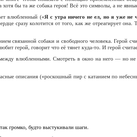
а хотя бы та же собака героя! Всё это символы, а не явны
ает влюбленный («
Я с утра ничего не ел, но я уже не 
дце сразу колотится от того, как же отреагирует она. 
ием связанной собаки и свободного человека. Герой счи
бит герой, говорит что её тянет куда-то. И герой считае
между влюбленными. Смотреть в окно на него — но не 
расные описания («роскошный пир с катанием по небесны
 так громко, будто выстукивали шаги.