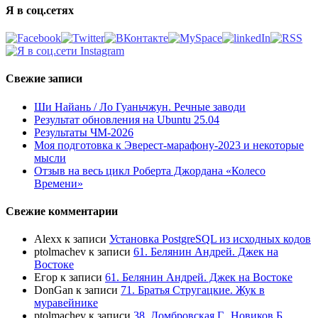
Я в соц.сетях
Свежие записи
Ши Найань / Ло Гуаньчжун. Речные заводи
Результат обновления на Ubuntu 25.04
Результаты ЧМ-2026
Моя подготовка к Эверест-марафону-2023 и некоторые
мысли
Отзыв на весь цикл Роберта Джордана «Колесо
Времени»
Свежие комментарии
Alexx
к записи
Установка PostgreSQL из исходных кодов
ptolmachev
к записи
61. Белянин Андрей. Джек на
Востоке
Егор
к записи
61. Белянин Андрей. Джек на Востоке
DonGan
к записи
71. Братья Стругацкие. Жук в
муравейнике
ptolmachev
к записи
38. Домбровская Г., Новиков Б.,