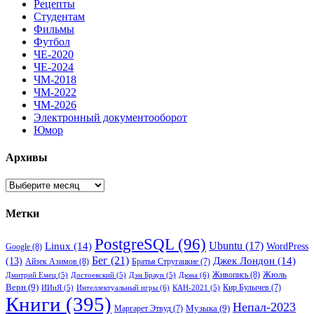
Рецепты
Студентам
Фильмы
Футбол
ЧЕ-2020
ЧЕ-2024
ЧМ-2018
ЧМ-2022
ЧМ-2026
Электронный документооборот
Юмор
Архивы
Архивы
Метки
PostgreSQL
(96)
Ubuntu
(17)
Linux
(14)
WordPress
Google
(8)
Бег
(21)
(13)
Джек Лондон
(14)
Айзек Азимов
(8)
Братья Стругацкие
(7)
Жюль
Живопись
(8)
Дюна
(6)
Дмитрий Емец
(5)
Достоевский
(5)
Дэн Браун
(5)
Верн
(9)
Кир Булычев
(7)
Интеллектуальный игры
(6)
ИИиЯ
(5)
КАН-2021
(5)
Книги
(395)
Непал-2023
Музыка
(9)
Маргарет Этвуд
(7)