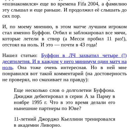
«познакомился» еще во времена Fifa 2004, а фамилию
эту слышал и еще раньше. И продолжил её слышать до
сих пор.
И, по моему мнению, в этом матче лучшим игроком
стал именно Буффон. Отбил и заблокировал все мячи,
которые летели в створ (а Месси пробил 11 раз!),
отстоял на ноль. И это — почти в 43 года!
Нашел статью:
Буффон в ЛЧ захватил четыре (!)
десятилетия. И в каждом у него минимум один матч на
ноль
. Она тоже очень интересная. Но в ней мне
понравился вот такой комментарий (на достоверность
не проверял, но смахивает на правду):
Еще несколько слов о долголетии Буффона.
Джиджи дебютировал в серии А за Парму в
ноябре 1995 г. Что в это время делали его
нынешние партнеры по Юве?
11-летний Джорджо Кьеллини тренировался
в академии Ливорно.