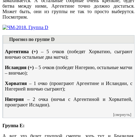
замахивается. А остальные сборные очень крепкие, будет
битва между ними, Аргентине точно должно достаться.
Может быть, они из группы не так то просто выберутся.
Посмотрим.
Прогноз по группе D
Аргентина (+)
– 5 очков (победят Хорватию, сыграют
вничью остальные два матча);
Исландия (+)
– 5 очков (победят Нигерию, остальные матчи
– вничью);
Хорватия
– 1 очко (проиграют Аргентине и Исландии, с
Нигерией вничью сыграют);
Нигерия
– 2 очка (ничья с Аргентиной и Хорватией,
проиграют Исладии).
[свернуть]
Группа E:
А вот это будет группой смерти, хоть тут и Бразилия.