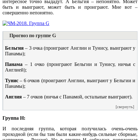
интересное точно выдадут. А Бельгия – непонятно. Может
быть и выиграют, может быть и проиграют. Мне вот –
совершенно непонятно.
Прогноз по группе G
Бельгия
– 3 очка (проиграют Англии и Тунису, выиграют у
Панамы);
Панама
– 1 очко (проиграют Бельгии и Тунису, ничья с
Англией);
Тунис
– 6 очков (проиграют Англии, выиграют у Бельгии и
Панамы);
Англия
– 7 очков (ничья с Панамой, остальные выиграют).
[свернуть]
Группа H:
И последняя группа, которая получилась очень-очень
проходной (если бы там были какие-нибудь сильные сборные,
например – Россия). Но в группе H собралась порядочная