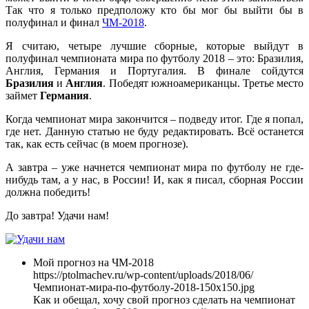
Так что я только предположу кто бы мог бы выйти бы в
полуфинал и финал
ЧМ-2018
.
Я считаю, четыре лучшие сборные, которые выйдут в
полуфинал чемпионата мира по футболу 2018 – это: Бразилия,
Англия, Германия и Португалия. В финале сойдутся
Бразилия
и
Англия
. Победят южноамериканцы. Третье место
займет
Германия
.
Когда чемпионат мира закончится – подведу итог. Где я попал,
где нет. Данную статью не буду редактировать. Всё останется
так, как есть сейчас (в моем прогнозе).
А завтра – уже начнется чемпионат мира по футболу не где-
нибудь там, а у нас, в России! И, как я писал, сборная России
должна победить!
До завтра! Удачи нам!
Мой прогноз на ЧМ-2018
https://ptolmachev.ru/wp-content/uploads/2018/06/
Чемпионат-мира-по-футболу-2018-150x150.jpg
Как и обещал, хочу свой прогноз сделать на чемпионат