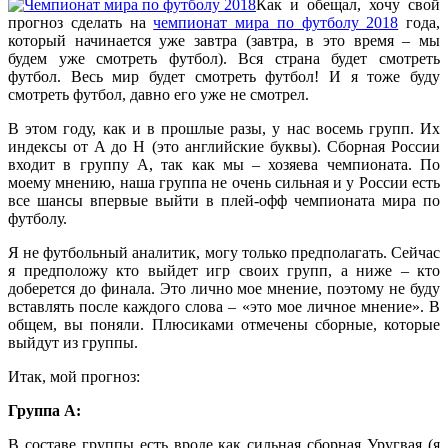
Как и обещал, хочу свой
прогноз сделать на
чемпионат мира по футболу 2018
года,
который начинается уже завтра (завтра, в это время – мы
будем уже смотреть футбол). Вся страна будет смотреть
футбол. Весь мир будет смотреть футбол! И я тоже буду
смотреть футбол, давно его уже не смотрел.
В этом году, как и в прошлые разы, у нас восемь групп. Их
индексы от A до H (это английские буквы). Сборная России
входит в группу А, так как мы – хозяева чемпионата. По
моему мнению, наша группа не очень сильная и у России есть
все шансы впервые выйти в плей-офф чемпионата мира по
футболу.
Я не футбольный аналитик, могу только предполагать. Сейчас
я предположу кто выйдет игр своих групп, а ниже – кто
доберется до финала. Это лично мое мнение, поэтому не буду
вставлять после каждого слова – «это мое личное мнение». В
общем, вы поняли. Плюсиками отмечены сборные, которые
выйдут из группы.
Итак, мой прогноз:
Группа A:
В составе группы есть вроде как сильная сборная Уругвая (я