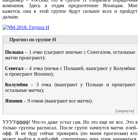
компания. Здесь я отдам предпочтение Японцам. Мне
кажется, они в этой группе будут сильнее всех и пройдут
дальше.
Прогноз по группе H
Польша
– 1 очко (сыграют вничью с Сенегалом, остальные
матчи проиграют);
Сенегал
– 4 очка (ничья с Польшей, выиграют у Колумбии
и проиграют Японии);
Колумбия
– 3 очка (выиграют у Польши и проиграют
остальные матчи);
Япония
– 9 очков (выиграют все матчи).
[свернуть]
УУУУфффф! Что-то даже устал сам. Но это еще не все. Это я
только группы расписал. После групп начнутся матчи плей-
офф. Я не буду сейчас проверять (по моим прогнозам) кто
может выйти в плей-офф, совершенно лень этим заниматься.