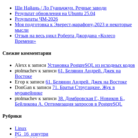
Ши Найань / Ло Гуаньчжун. Речные заводи
Результат обновления на Ubuntu 25.04
Результаты ЧМ-2026
Моя подготовка к Эверест-марафону-2023 и некоторые
мысли
Отзыв на весь цикл Роберта Джордана «Колесо
Времени»
Свежие комментарии
Alexx
к записи
Установка PostgreSQL из исходных кодов
ptolmachev
к записи
61. Белянин Андрей. Джек на
Востоке
Егор
к записи
61. Белянин Андрей. Джек на Востоке
DonGan
к записи
71. Братья Стругацкие. Жук в
муравейнике
ptolmachev
к записи
38. Домбровская Г., Новиков Б.,
Бейликова А. Оптимизация запросов в PostgreSQL
Рубрики
Linux
PG_16_изнутри