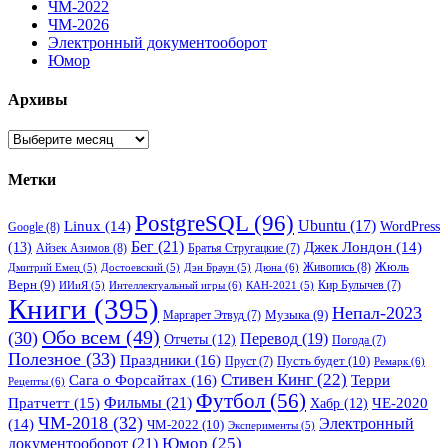
ЧМ-2022
ЧМ-2026
Электронный документооборот
Юмор
Архивы
Архивы
Метки
PostgreSQL
(96)
Ubuntu
(17)
Linux
(14)
WordPress
Google
(8)
Бег
(21)
(13)
Джек Лондон
(14)
Айзек Азимов
(8)
Братья Стругацкие
(7)
Жюль
Живопись
(8)
Дюна
(6)
Дмитрий Емец
(5)
Достоевский
(5)
Дэн Браун
(5)
Верн
(9)
Кир Булычев
(7)
Интеллектуальный игры
(6)
ИИиЯ
(5)
КАН-2021
(5)
Книги
(395)
Непал-2023
Музыка
(9)
Маргарет Этвуд
(7)
Обо всем
(49)
(30)
Перевод
(19)
Отчеты
(12)
Погода
(7)
Полезное
(33)
Праздники
(16)
Пусть будет
(10)
Пруст
(7)
Ремарк
(6)
Стивен Кинг
(22)
Сага о Форсайтах
(16)
Терри
Рецепты
(6)
Футбол
(56)
Фильмы
(21)
Пратчетт
(15)
Хабр
(12)
ЧЕ-2020
ЧМ-2018
(32)
Электронный
(14)
ЧМ-2022
(10)
Эксперименты
(5)
документооборот
(21)
Юмор
(25)