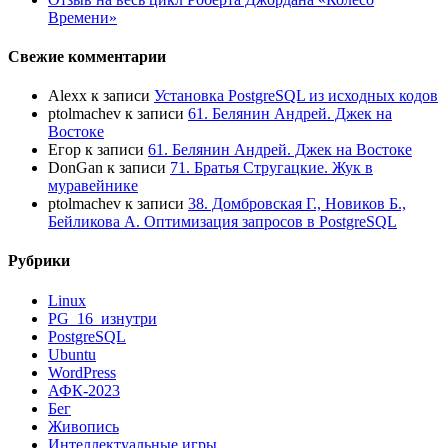
Времени»
Свежие комментарии
Alexx
к записи
Установка PostgreSQL из исходных кодов
ptolmachev
к записи
61. Белянин Андрей. Джек на
Востоке
Егор
к записи
61. Белянин Андрей. Джек на Востоке
DonGan
к записи
71. Братья Стругацкие. Жук в
муравейнике
ptolmachev
к записи
38. Домбровская Г., Новиков Б.,
Бейликова А. Оптимизация запросов в PostgreSQL
Рубрики
Linux
PG_16_изнутри
PostgreSQL
Ubuntu
WordPress
АФК-2023
Бег
Живопись
Интеллектуальные игры