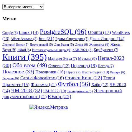
Архивы
Метки
PostgreSQL
(96)
Ubuntu
(17)
Linux
(14)
WordPress
Google
(8)
Бег
(21)
(13)
Джек Лондон
(14)
Айзек Азимов
(8)
Братья Стругацкие
(7)
Жюль
Живопись
(8)
Дюна
(6)
Дмитрий Емец
(5)
Достоевский
(5)
Дэн Браун
(5)
Верн
(9)
Кир Булычев
(7)
Интеллектуальный игры
(6)
ИИиЯ
(5)
КАН-2021
(5)
Книги
(395)
Непал-2023
Музыка
(9)
Маргарет Этвуд
(7)
Обо всем
(49)
(30)
Перевод
(19)
Отчеты
(12)
Погода
(7)
Полезное
(33)
Праздники
(16)
Пусть будет
(10)
Пруст
(7)
Ремарк
(6)
Стивен Кинг
(22)
Сага о Форсайтах
(16)
Терри
Рецепты
(6)
Футбол
(56)
Фильмы
(21)
Пратчетт
(15)
Хабр
(12)
ЧЕ-2020
ЧМ-2018
(32)
Электронный
(14)
ЧМ-2022
(10)
Эксперименты
(5)
документооборот
(21)
Юмор
(25)