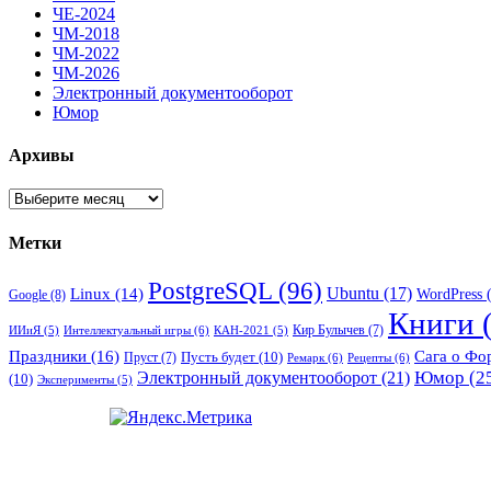
ЧЕ-2024
ЧМ-2018
ЧМ-2022
ЧМ-2026
Электронный документооборот
Юмор
Архивы
Архивы
Метки
PostgreSQL
(96)
Ubuntu
(17)
Linux
(14)
WordPress
(
Google
(8)
Книги
(
Кир Булычев
(7)
Интеллектуальный игры
(6)
ИИиЯ
(5)
КАН-2021
(5)
Праздники
(16)
Сага о Фо
Пусть будет
(10)
Пруст
(7)
Ремарк
(6)
Рецепты
(6)
Электронный документооборот
(21)
Юмор
(2
(10)
Эксперименты
(5)