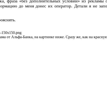
а, фраза «без дополнительных условий» из рекламы о
ормацию до меня донес их оператор. Детали я не запо
ояснять.
нк-150x150.png
ама от Альфа-Банка, на картинке ниже. Сразу же, как на красну