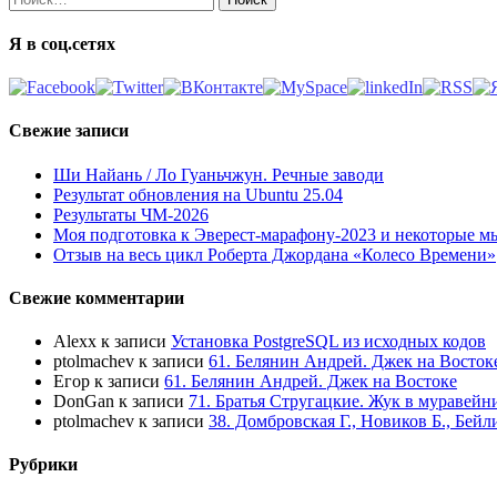
Я в соц.сетях
Свежие записи
Ши Найань / Ло Гуаньчжун. Речные заводи
Результат обновления на Ubuntu 25.04
Результаты ЧМ-2026
Моя подготовка к Эверест-марафону-2023 и некоторые м
Отзыв на весь цикл Роберта Джордана «Колесо Времени»
Свежие комментарии
Alexx
к записи
Установка PostgreSQL из исходных кодов
ptolmachev
к записи
61. Белянин Андрей. Джек на Восток
Егор
к записи
61. Белянин Андрей. Джек на Востоке
DonGan
к записи
71. Братья Стругацкие. Жук в муравейн
ptolmachev
к записи
38. Домбровская Г., Новиков Б., Бей
Рубрики