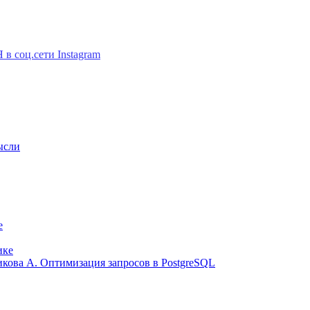
ысли
е
ике
ликова А. Оптимизация запросов в PostgreSQL