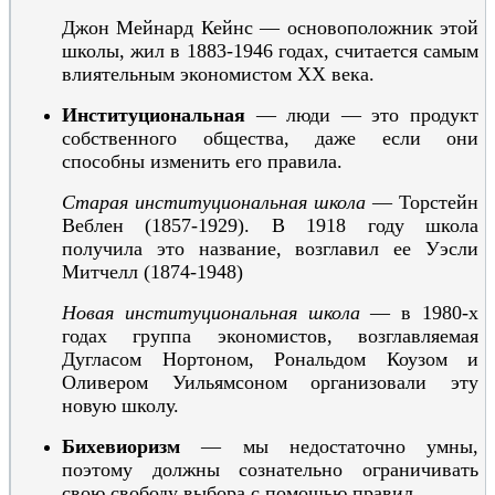
Джон Мейнард Кейнс — основоположник этой
школы, жил в 1883-1946 годах,
считается самым
влиятельным экономистом XX века.
Институциональная
— люди — это продукт
собственного общества, даже если они
способны изменить его правила.
Старая институциональная школа
— Торстейн
Веблен (1857-1929). В 1918 году школа
получила это название, возглавил ее Уэсли
Митчелл (1874-1948)
Новая институциональная школа
— в 1980-х
годах группа экономистов, возглавляемая
Дугласом Нортоном, Рональдом Коузом и
Оливером Уильямсоном организовали эту
новую школу.
Бихевиоризм
— мы недостаточно умны,
поэтому должны сознательно ограничивать
свою свободу выбора с помощью правил.