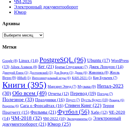
ЧМ-2026
Электронный документооборот
Юмор
Архивы
Архивы
Метки
PostgreSQL
(96)
Ubuntu
(17)
Linux
(14)
WordPress
Google
(8)
Бег
(21)
(13)
Джек Лондон
(14)
Айзек Азимов
(8)
Братья Стругацкие
(7)
Жюль
Живопись
(8)
Дюна
(6)
Дмитрий Емец
(5)
Достоевский
(5)
Дэн Браун
(5)
Верн
(9)
Кир Булычев
(7)
Интеллектуальный игры
(6)
ИИиЯ
(5)
КАН-2021
(5)
Книги
(395)
Непал-2023
Музыка
(9)
Маргарет Этвуд
(7)
Обо всем
(49)
(30)
Перевод
(19)
Отчеты
(12)
Погода
(7)
Полезное
(33)
Праздники
(16)
Пусть будет
(10)
Пруст
(7)
Ремарк
(6)
Стивен Кинг
(22)
Сага о Форсайтах
(16)
Терри
Рецепты
(6)
Футбол
(56)
Фильмы
(21)
Пратчетт
(15)
Хабр
(12)
ЧЕ-2020
ЧМ-2018
(32)
Электронный
(14)
ЧМ-2022
(10)
Эксперименты
(5)
документооборот
(21)
Юмор
(25)