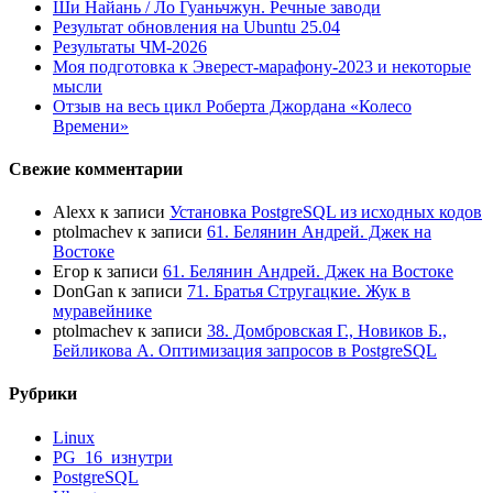
Ши Найань / Ло Гуаньчжун. Речные заводи
Результат обновления на Ubuntu 25.04
Результаты ЧМ-2026
Моя подготовка к Эверест-марафону-2023 и некоторые
мысли
Отзыв на весь цикл Роберта Джордана «Колесо
Времени»
Свежие комментарии
Alexx
к записи
Установка PostgreSQL из исходных кодов
ptolmachev
к записи
61. Белянин Андрей. Джек на
Востоке
Егор
к записи
61. Белянин Андрей. Джек на Востоке
DonGan
к записи
71. Братья Стругацкие. Жук в
муравейнике
ptolmachev
к записи
38. Домбровская Г., Новиков Б.,
Бейликова А. Оптимизация запросов в PostgreSQL
Рубрики
Linux
PG_16_изнутри
PostgreSQL