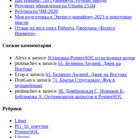
Ши Найань / Ло Гуаньчжун. Речные заводи
Результат обновления на Ubuntu 25.04
Результаты ЧМ-2026
Моя подготовка к Эверест-марафону-2023 и некоторые
мысли
Отзыв на весь цикл Роберта Джордана «Колесо
Времени»
Свежие комментарии
Alexx
к записи
Установка PostgreSQL из исходных кодов
ptolmachev
к записи
61. Белянин Андрей. Джек на
Востоке
Егор
к записи
61. Белянин Андрей. Джек на Востоке
DonGan
к записи
71. Братья Стругацкие. Жук в
муравейнике
ptolmachev
к записи
38. Домбровская Г., Новиков Б.,
Бейликова А. Оптимизация запросов в PostgreSQL
Рубрики
Linux
PG_16_изнутри
PostgreSQL
Ubuntu