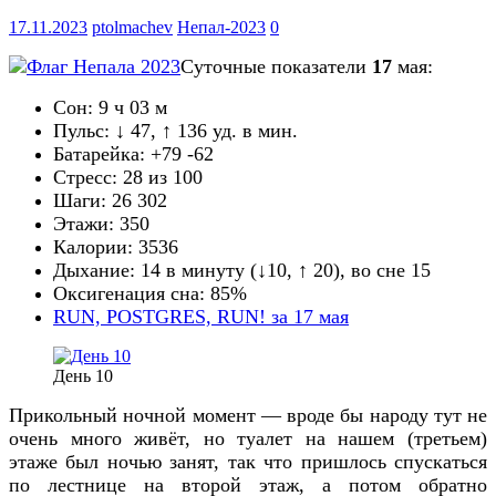
17.11.2023
ptolmachev
Непал-2023
0
Суточные показатели
1
7
мая:
Сон: 9 ч 03 м
Пульс: ↓ 47, ↑ 136 уд. в мин.
Батарейка: +79 -62
Стресс: 28 из 100
Шаги: 26 302
Этажи: 350
Калории: 3536
Дыхание: 14 в минуту (↓10, ↑ 20), во сне 15
Оксигенация сна: 85%
RUN, POSTGRES, RUN! за 17 мая
День 10
Прикольный ночной момент — вроде бы народу тут не
очень много живёт, но туалет на нашем (третьем)
этаже был ночью занят, так что пришлось спускаться
по лестнице на второй этаж, а потом обратно