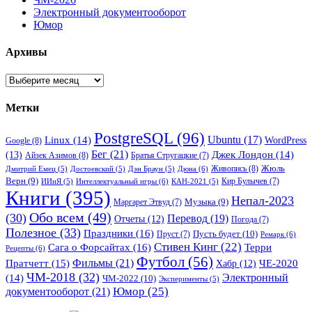
Электронный документооборот
Юмор
Архивы
Архивы
Метки
PostgreSQL
(96)
Ubuntu
(17)
Linux
(14)
WordPress
Google
(8)
Бег
(21)
(13)
Джек Лондон
(14)
Айзек Азимов
(8)
Братья Стругацкие
(7)
Жюль
Живопись
(8)
Дюна
(6)
Дмитрий Емец
(5)
Достоевский
(5)
Дэн Браун
(5)
Верн
(9)
Кир Булычев
(7)
Интеллектуальный игры
(6)
ИИиЯ
(5)
КАН-2021
(5)
Книги
(395)
Непал-2023
Музыка
(9)
Маргарет Этвуд
(7)
Обо всем
(49)
(30)
Перевод
(19)
Отчеты
(12)
Погода
(7)
Полезное
(33)
Праздники
(16)
Пусть будет
(10)
Пруст
(7)
Ремарк
(6)
Стивен Кинг
(22)
Сага о Форсайтах
(16)
Терри
Рецепты
(6)
Футбол
(56)
Фильмы
(21)
Пратчетт
(15)
Хабр
(12)
ЧЕ-2020
ЧМ-2018
(32)
Электронный
(14)
ЧМ-2022
(10)
Эксперименты
(5)
документооборот
(21)
Юмор
(25)